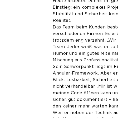
Heute arbeitet Dennis im gl
Einstieg: ein komplexes Proj
Stabilität und Sicherheit ke
Realität.
Das Team beim Kunden besteh
verschiedenen Firmen. Es ar
trotzdem eng verzahnt. „Wir s
Team. Jeder weiß, was er zu 
Humor und ein gutes Miteinan
Mischung aus Professionalität
Sein Schwerpunkt liegt im F
Angular-Framework. Aber er 
Blick. Lesbarkeit, Sicherheit
nicht verhandelbar „Mir ist w
meinen Code öffnen kann und 
sicher, gut dokumentiert – li
den keiner mehr warten kann
Weil er neben der Technik au