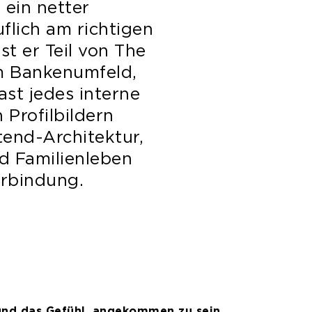
r ein netter
flich am richtigen
st er Teil von The
m Bankenumfeld,
ast jedes interne
 Profilbildern
end-Architektur,
d Familienleben
erbindung.
und das Gefühl, angekommen zu sein