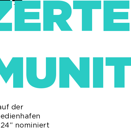
ZERT
MUNI
auf der
Medienhafen
24“ nominiert