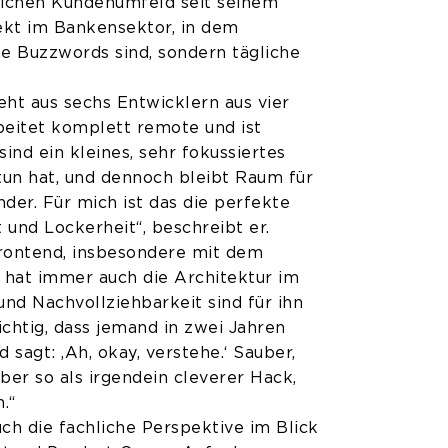
eichen Kundenumfeld seit seinem
ekt im Bankensektor, in dem
ine Buzzwords sind, sondern tägliche
t aus sechs Entwicklern aus vier
beitet komplett remote und ist
ind ein kleines, sehr fokussiertes
tun hat, und dennoch bleibt Raum für
der. Für mich ist das die perfekte
 und Lockerheit“, beschreibt er.
rontend, insbesondere mit dem
hat immer auch die Architektur im
 und Nachvollziehbarkeit sind für ihn
ichtig, dass jemand in zwei Jahren
sagt: ‚Ah, okay, verstehe.‘ Sauber,
eber so als irgendein cleverer Hack,
.“
ch die fachliche Perspektive im Blick