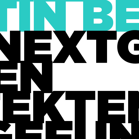
IN BE
.NEXT
EN
FEKTE
GEFU