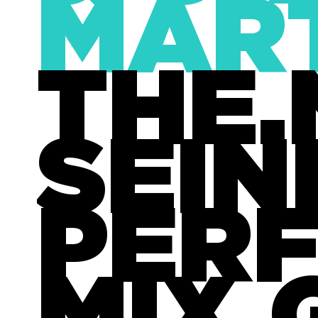
MART
THE
SEIN
PER
MIX 