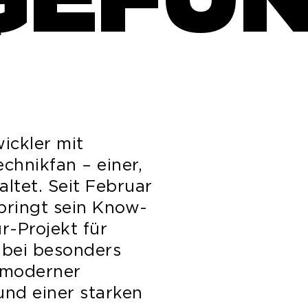
“
ickler mit
chnikfan – einer,
ltet. Seit Februar
 bringt sein Know-
r-Projekt für
abei besonders
 moderner
und einer starken