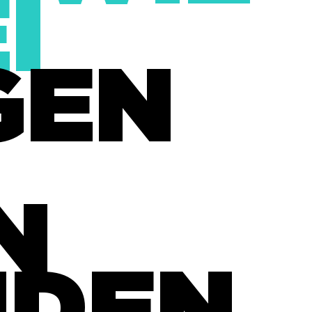
I
GEN
N
NDEN